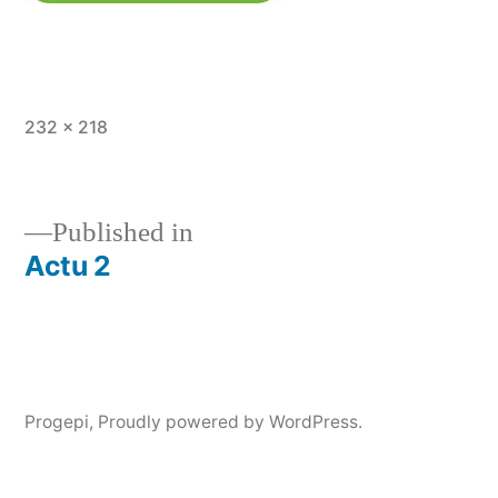
Full
232 × 218
size
Published in
Actu 2
Post
navigation
Progepi
,
Proudly powered by WordPress.