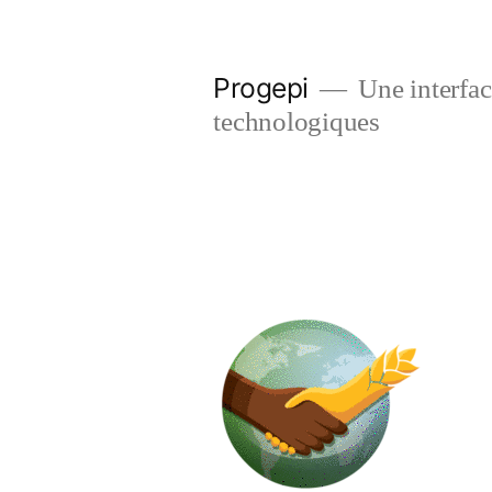
Skip
to
Progepi
Une interface
content
technologiques