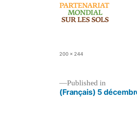
Full
200 × 244
size
Published in
(Français) 5 décembre
Post
navigation