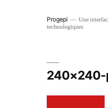
Skip
to
Progepi
Une interface
content
technologiques
240×240-