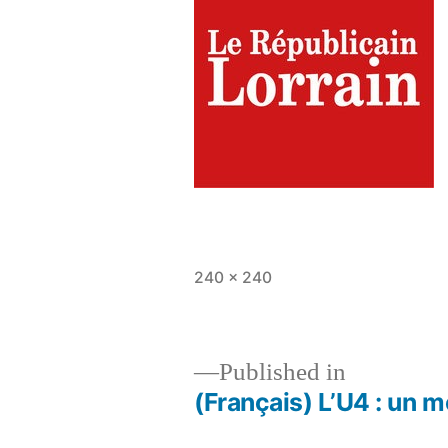
Full
240 × 240
size
Published in
(Français) L’U4 : un 
Post