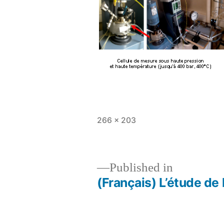
Full
266 × 203
size
Published in
(Français) L’étude de
Post