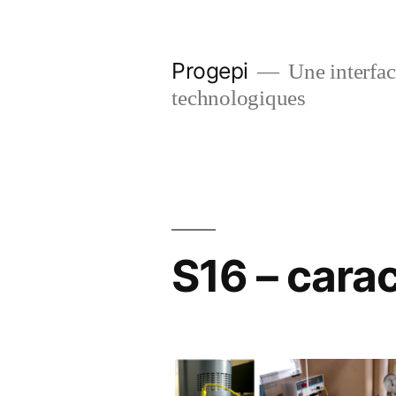
Skip
to
Progepi
Une interface
content
technologiques
S16 – carac