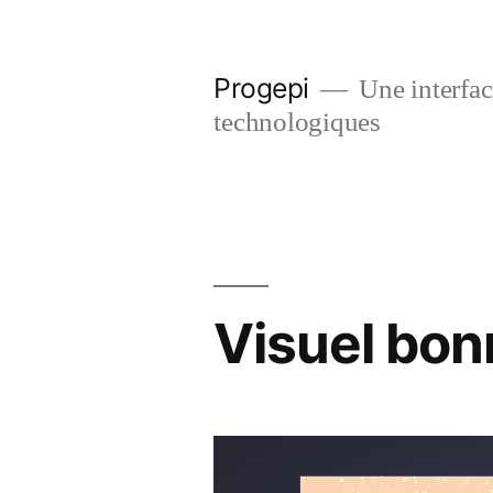
Skip
to
Progepi
Une interface
content
technologiques
Visuel bo