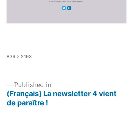
Full
839 × 2193
size
Published in
(Français) La newsletter 4 vient
Post
de paraître !
navigation