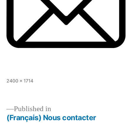
Full
2400 × 1714
size
Published in
(Français) Nous contacter
Post