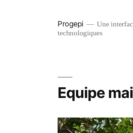
Skip
to
Progepi
Une interface
content
technologiques
Equipe mai