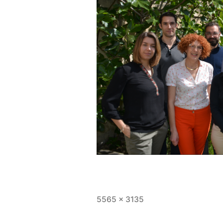
Full
5565 × 3135
size