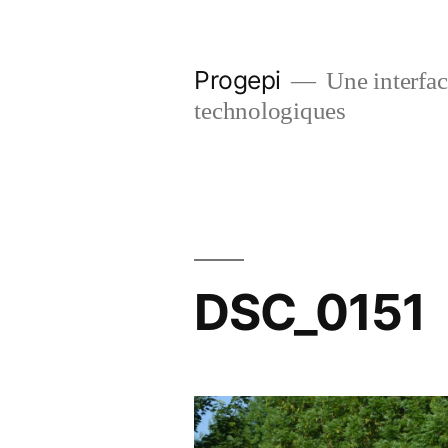
Skip
to
Progepi
Une interface
content
technologiques
DSC_0151