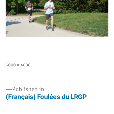
Full
6000 × 4000
size
Published in
(Français) Foulées du LRGP
Post
navigation