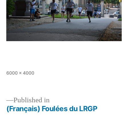
Full
6000 × 4000
size
Published in
(Français) Foulées du LRGP
Post
navigation