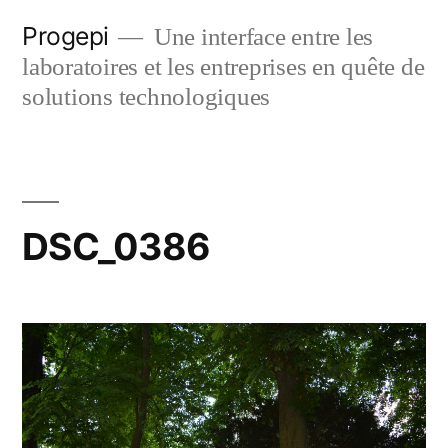
Skip
Progepi
Une interface entre les
to
laboratoires et les entreprises en quête de
content
solutions technologiques
DSC_0386