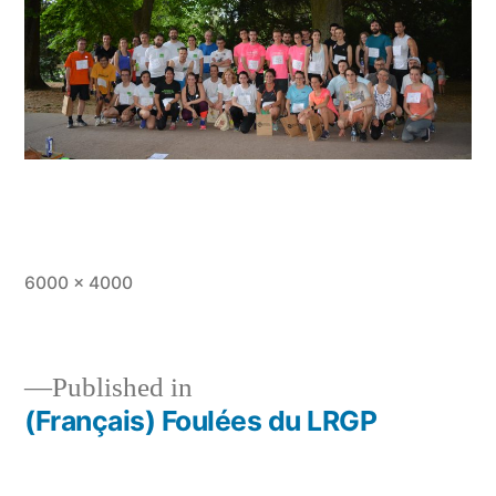
Full
6000 × 4000
size
Published in
(Français) Foulées du LRGP
Post
navigation