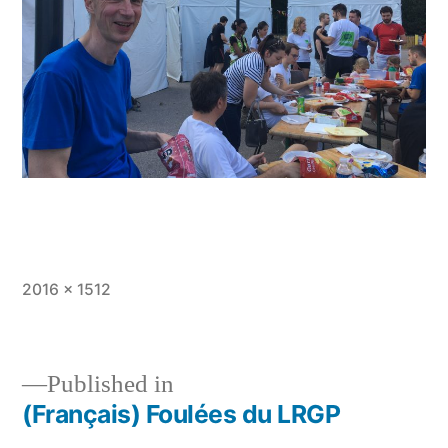
Full
2016 × 1512
size
Published in
(Français) Foulées du LRGP
Post