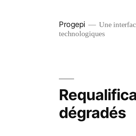
Skip
to
Progepi
Une interface
content
technologiques
Requalifica
dégradés