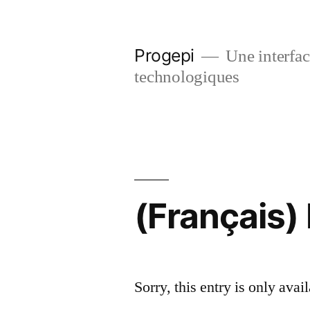
Skip
to
Progepi
Une interface
content
technologiques
(Français)
Sorry, this entry is only avai