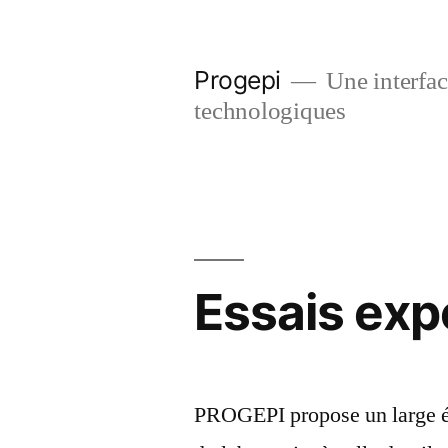
Skip
to
Progepi
Une interface
content
technologiques
Essais ex
PROGEPI propose un large év