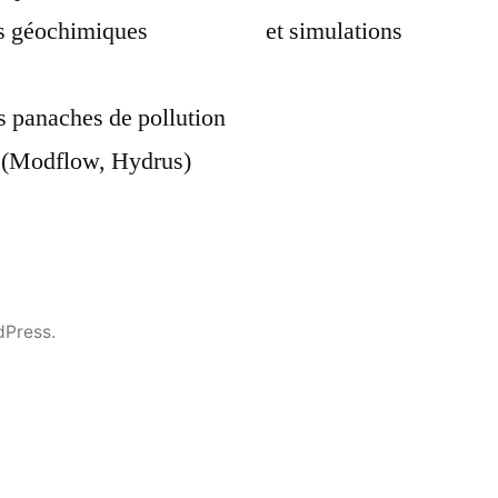
ns géochimiques
es panaches de pollution
 (Modflow, Hydrus)
dPress.