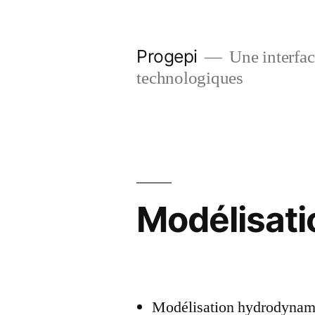
Skip
to
Progepi
Une interface
content
technologiques
Modélisati
Modélisation hydrodynam