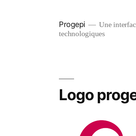
Skip
to
Progepi
Une interface
content
technologiques
Logo proge