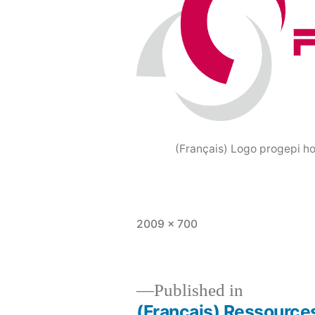
(Français) Logo progepi ho
Full
2009 × 700
size
Published in
(Français) Ressources