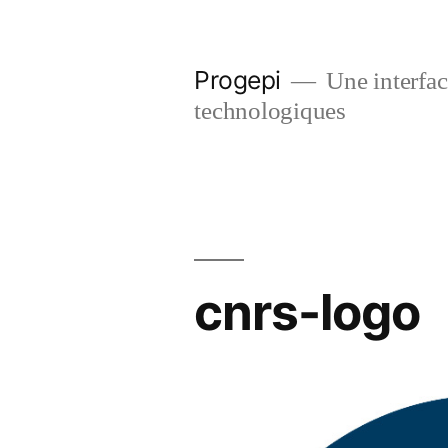
Skip
to
Progepi
Une interface
content
technologiques
cnrs-logo