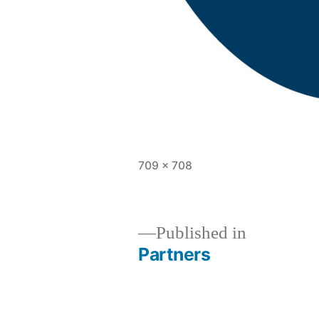
Full
709 × 708
size
Published in
Partners
Post
navigation