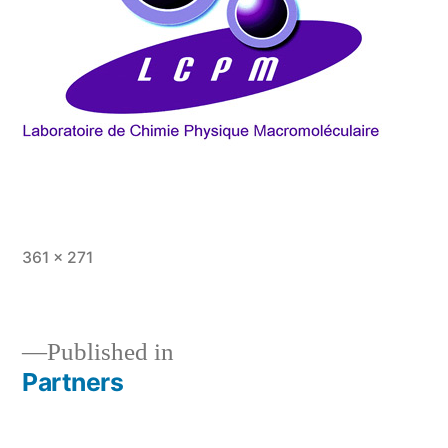
Full
361 × 271
size
Published in
Partners
Post