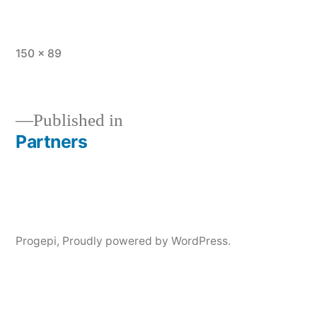
Full
150 × 89
size
Published in
Partners
Post
navigation
Progepi
,
Proudly powered by WordPress.