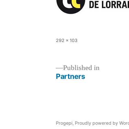
Full
292 × 103
size
Published in
Partners
Post
navigation
Progepi
,
Proudly powered by Wor