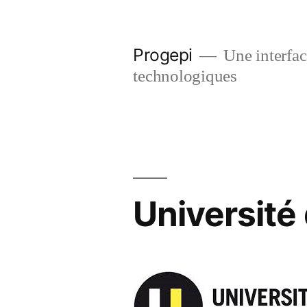
Skip
to
Progepi
Une interface
content
technologiques
Université