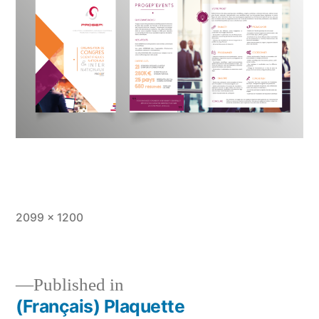
Full
2099 × 1200
size
Published in
(Français) Plaquette