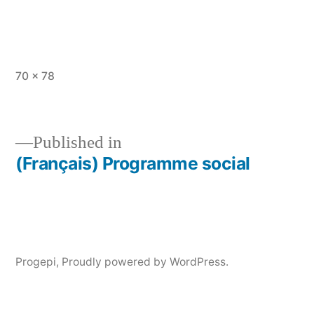
Full
70 × 78
size
Published in
(Français) Programme social
Post
navigation
Progepi
,
Proudly powered by WordPress.