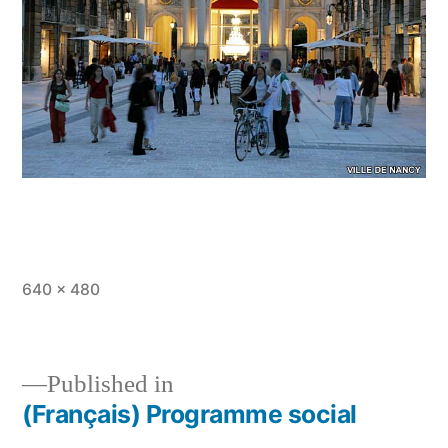
Full
640 × 480
size
Published in
(Français) Programme social
Post