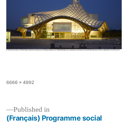
Full
6666 × 4992
size
Published in
(Français) Programme social
Post