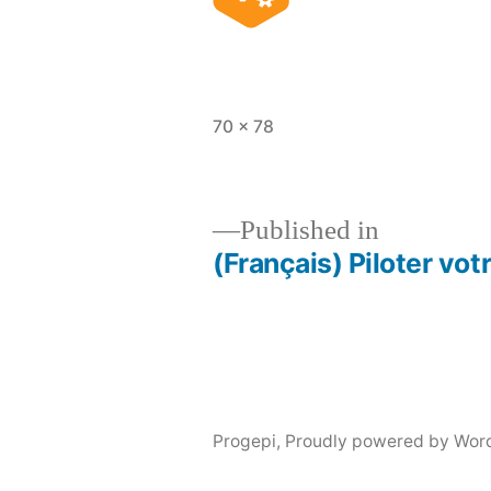
Full
70 × 78
size
Published in
(Français) Piloter votr
Post
navigation
Progepi
,
Proudly powered by Wor