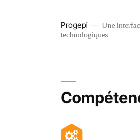
Skip
to
Progepi
Une interface
content
technologiques
Compétenc