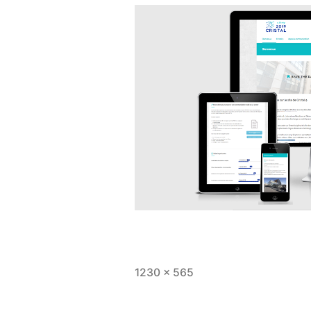
Full
1230 × 565
size