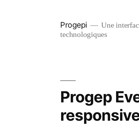
Skip
to
Progepi
Une interface
content
technologiques
Progep Eve
responsiv