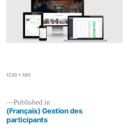
Full
1230 × 565
size
Published in
(Français) Gestion des
Post
participants