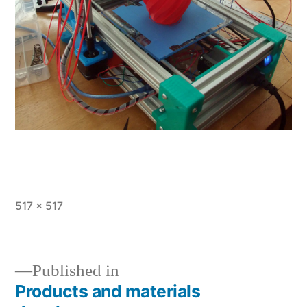
Full
517 × 517
size
Published in
Products and materials
Post