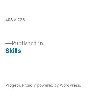
Full
498 × 226
size
Published in
Skills
Post
navigation
Progepi
,
Proudly powered by WordPress.