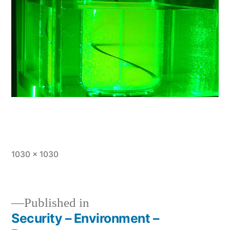
Full
1030 × 1030
size
Published in
Security – Environment –
Post