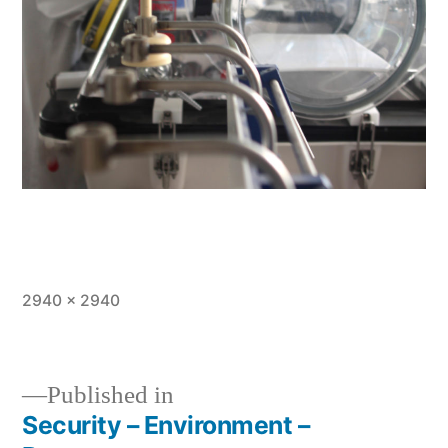
Full
2940 × 2940
size
Published in
Security – Environment –
Post