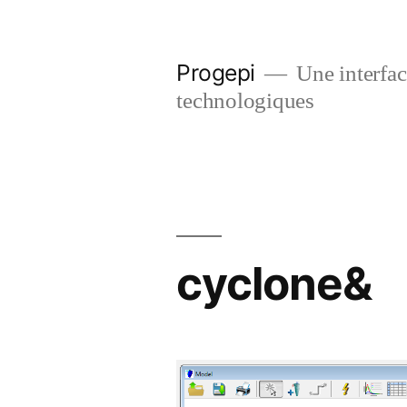
Skip
to
Progepi
Une interface
content
technologiques
cyclone&