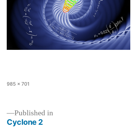
Full
985 × 701
size
Published in
Cyclone 2
Post