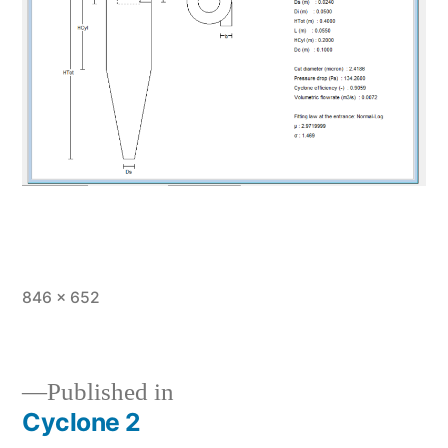
Full
846 × 652
size
Published in
Cyclone 2
Post