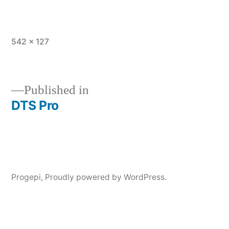
Full
542 × 127
size
Published in
DTS Pro
Post
navigation
Progepi
,
Proudly powered by WordPress.