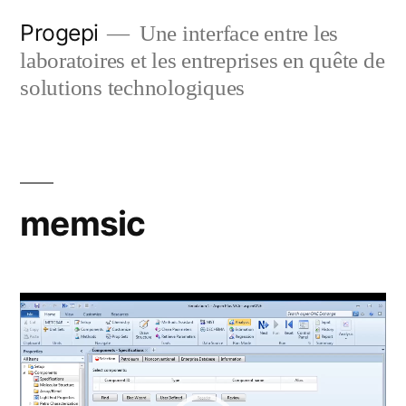
Skip
Progepi
Une interface entre les
to
laboratoires et les entreprises en quête de
content
solutions technologiques
memsic
Video
Player