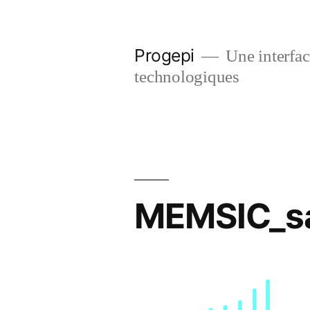
Skip
to
Progepi
Une interface
content
technologiques
MEMSIC_sa