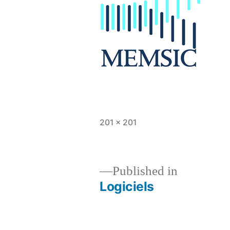
Full
201 × 201
size
Published in
Logiciels
Post