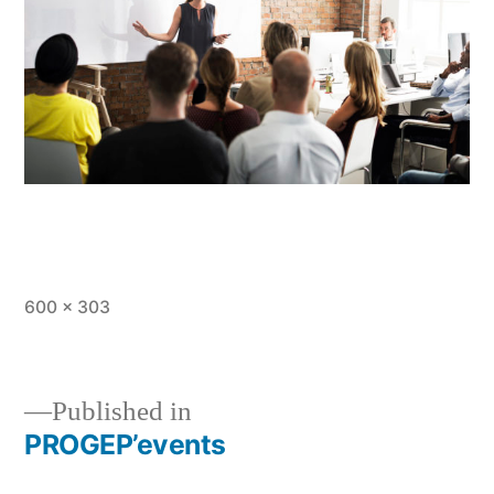
Full
600 × 303
size
Published in
PROGEP’events
Post