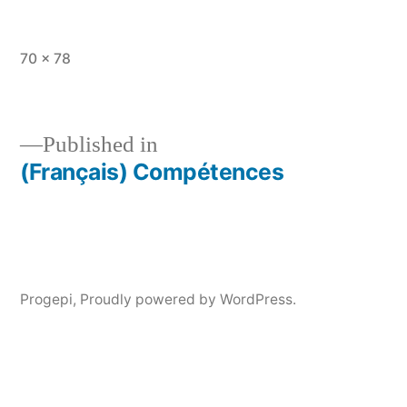
Full
70 × 78
size
Published in
(Français) Compétences
Post
navigation
Progepi
,
Proudly powered by WordPress.