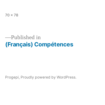
Full
70 × 78
size
Published in
(Français) Compétences
Post
navigation
Progepi
,
Proudly powered by WordPress.