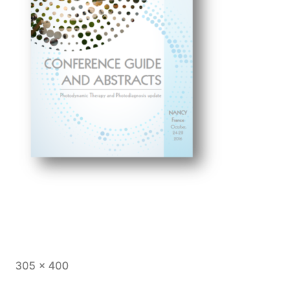
Full
305 × 400
size