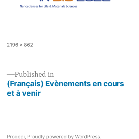
Full
2196 × 862
size
Published in
(Français) Evènements en cours
Post
et à venir
navigation
Progepi
,
Proudly powered by WordPress.