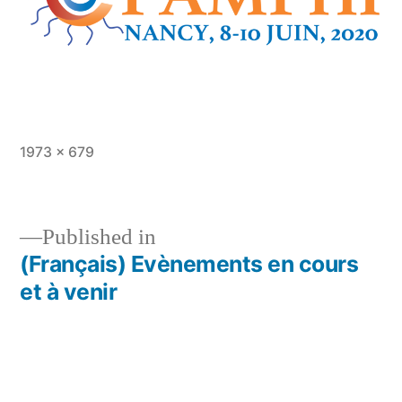
Full
1973 × 679
size
Published in
(Français) Evènements en cours
Post
et à venir
navigation