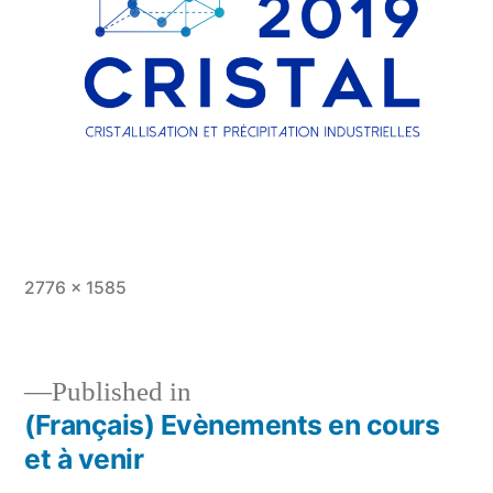
Full
2776 × 1585
size
Published in
(Français) Evènements en cours
Post
et à venir