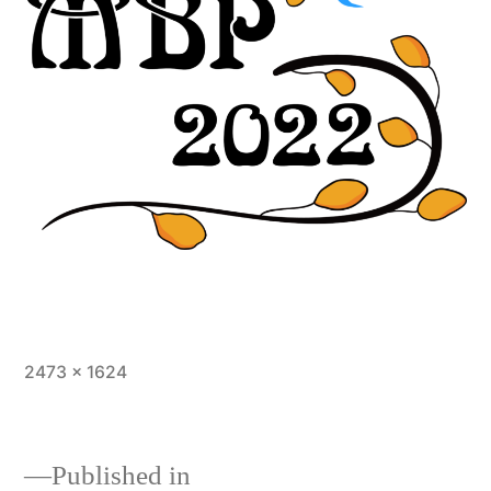
Full
2473 × 1624
size
Published in