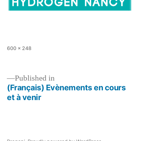
Full
600 × 248
size
Published in
(Français) Evènements en cours
Post
et à venir
navigation