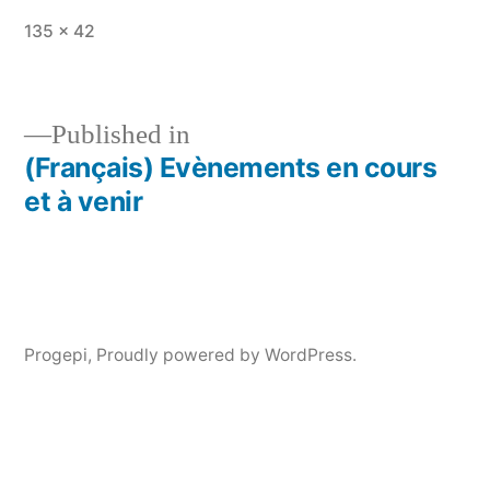
Full
135 × 42
size
Published in
(Français) Evènements en cours
Post
et à venir
navigation
Progepi
,
Proudly powered by WordPress.