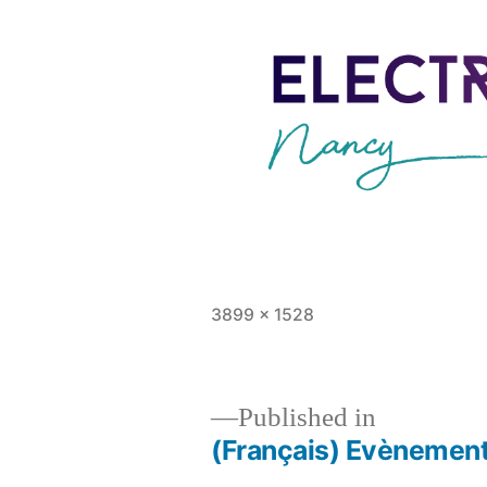
Full
3899 × 1528
size
Published in
(Français) Evènements
Post