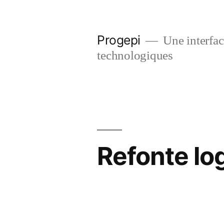
Skip
to
Progepi
Une interface
content
technologiques
Refonte lo